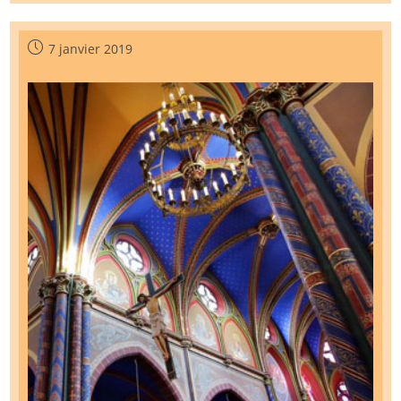
Concert
Pour
Le
Secours
Publication
7 janvier 2019
Catholique
publiée :