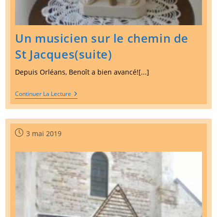
Un musicien sur le chemin de
St Jacques(suite)
Depuis Orléans, Benoît a bien avancé![...]
Un
Continuer La Lecture
Musicien
Sur
Le
Chemin
De
Publication
3 mai 2019
St
publiée :
Jacques(suite)