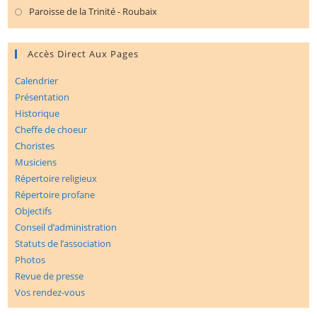
nouvel
Paroisse de la Trinité - Roubaix
S’ouvre
onglet
dans
un
Accès Direct Aux Pages
nouvel
Calendrier
onglet
Présentation
Historique
Cheffe de choeur
Choristes
Musiciens
Répertoire religieux
Répertoire profane
Objectifs
Conseil d’administration
Statuts de l’association
Photos
Revue de presse
Vos rendez-vous