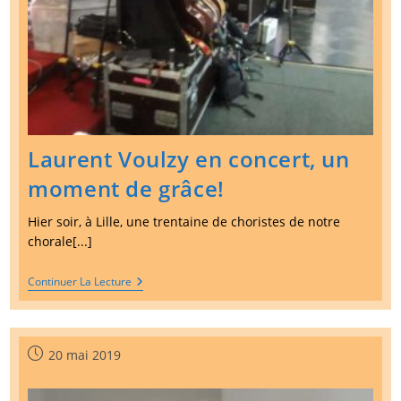
Laurent Voulzy en concert, un
moment de grâce!
Hier soir, à Lille, une trentaine de choristes de notre
chorale[...]
Laurent
Continuer La Lecture
Voulzy
En
Concert,
Un
Moment
Publication
20 mai 2019
De
publiée :
Grâce!