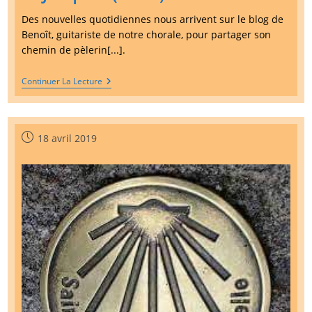
Des nouvelles quotidiennes nous arrivent sur le blog de
Benoît, guitariste de notre chorale, pour partager son
chemin de pèlerin[...].
Un
Continuer La Lecture
Musicien
Sur
Le
Chemin
De
Publication
18 avril 2019
St
publiée :
Jacques
(suite)