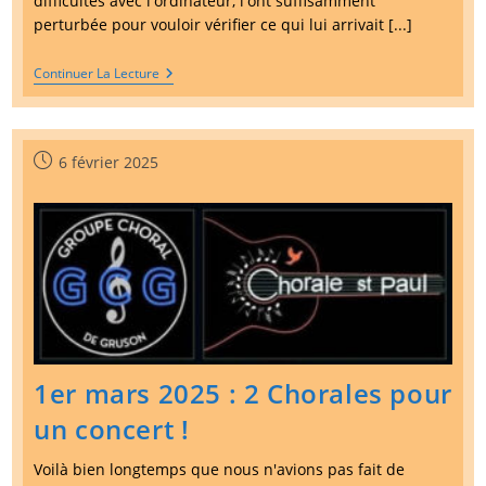
difficultés avec l'ordinateur, l'ont suffisamment
perturbée pour vouloir vérifier ce qui lui arrivait [...]
ADIEU
Continuer La Lecture
Françoise
Publication
6 février 2025
publiée :
1er mars 2025 : 2 Chorales pour
un concert !
Voilà bien longtemps que nous n'avions pas fait de