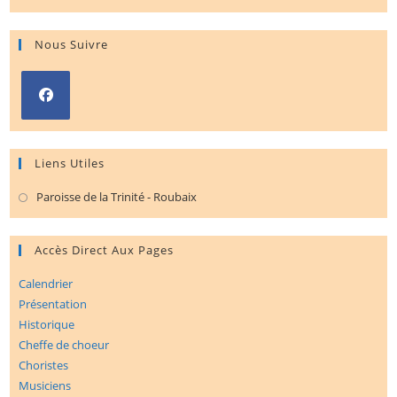
Nous Suivre
S’ouvre
dans
Liens Utiles
un
nouvel
Paroisse de la Trinité - Roubaix
S’ouvre
onglet
dans
un
Accès Direct Aux Pages
nouvel
Calendrier
onglet
Présentation
Historique
Cheffe de choeur
Choristes
Musiciens