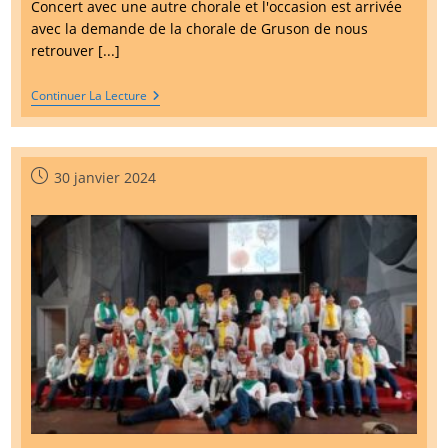
Concert avec une autre chorale et l'occasion est arrivée
avec la demande de la chorale de Gruson de nous
retrouver [...]
1er
Continuer La Lecture
Mars
2025
:
2
Chorales
Publication
30 janvier 2024
Pour
publiée :
Un
Concert
!